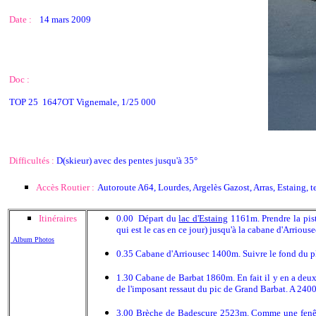
Date :
14 mars 2009
Doc :
TOP 25 1647OT Vignemale, 1/25 000
Difficultés :
D(skieur) avec des pentes jusqu'à 35°
Accès Routier :
Autoroute A64, Lourdes, Argelès Gazost, Arras, Estaing, 
Itinéraires
0.00 Départ du
lac d'Estaing
1161m. Prendre la pist
qui est le cas en ce jour) jusqu'à la cabane d'Arriouse
Album Photos
0.35 Cabane d'Arriousec 1400m. Suivre le fond du p
1.30 Cabane de Barbat 1860m. En fait il y en a deux,
de l'imposant ressaut du pic de Grand Barbat. A 240
3.00 Brèche de Badescure 2523m. Comme une fenêtr