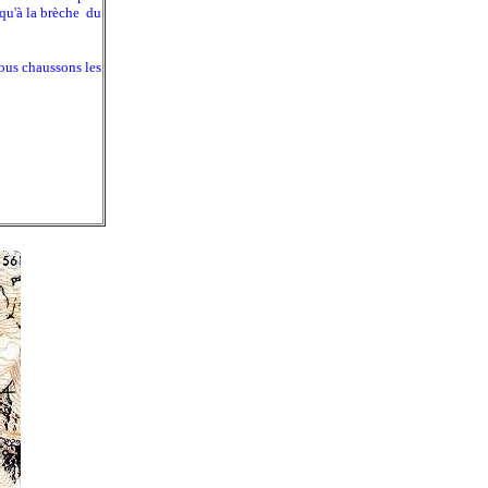
squ'à la brèche du
ous chaussons les