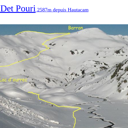
Det Pouri
2587m depuis Hautacam