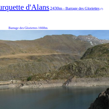
rquette d'Alans
2430m
- Barrage des Gloriettes
(7)
.
Barrage des Gloriettes 1668m.