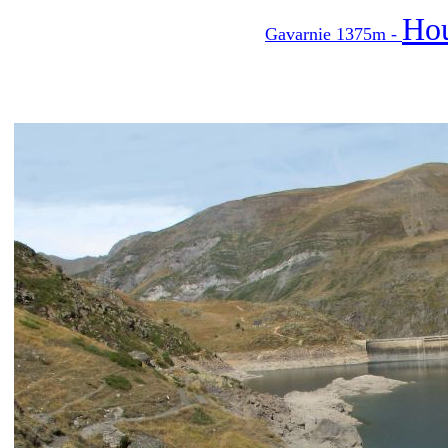
Hou
Gavarnie 1375m -