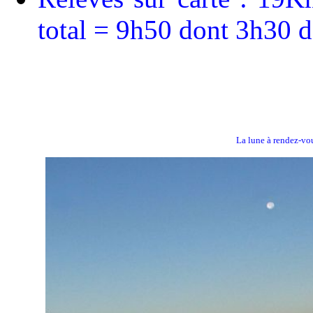
total = 9h50 dont 3h30 
La lune à rendez-vou