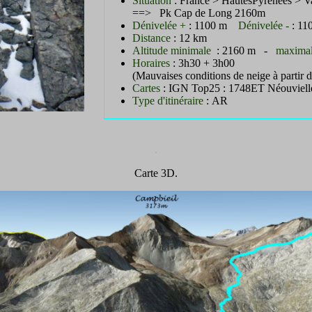
Situation
: France > HautesPyrénées >
==> Pk Cap de Long 2160m
Dénivelée +
: 1100 m
Dénivelée -
: 11
Distance
: 12 km
Altitude minimale
: 2160 m -
maxima
Horaires
: 3h30 + 3h00
(Mauvaises conditions de neige à partir
Cartes
: IGN Top25 : 1748ET Néouviell
Type d'itinéraire
: AR
.
.
Carte 3D.