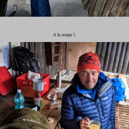
.
A la soupe !.