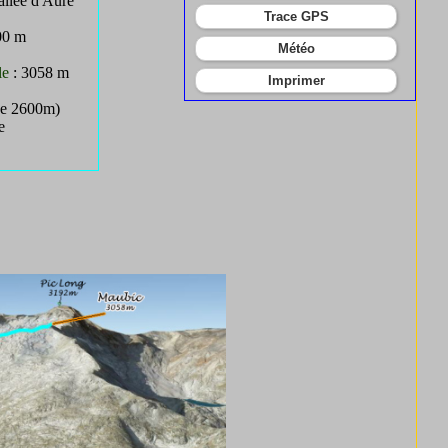
 Vallée d'Aure
Trace GPS
00 m
Météo
le
: 3058 m
Imprimer
 de 2600m)
e