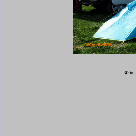
300m a