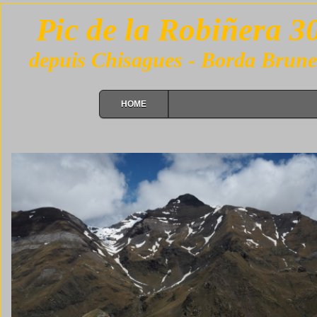
Pic de la Robiñera 
depuis Chisagues - Borda Brun
HOME