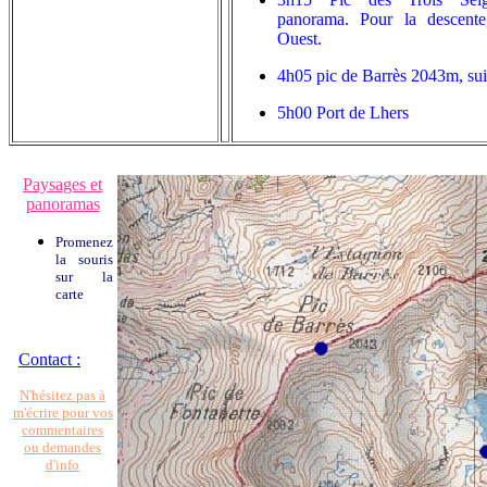
panorama. Pour la descente,
Ouest.
4h05 pic de Barrès 2043m, suiv
5h00 Port de Lhers
Paysages et
panoramas
Promenez
la souris
sur la
carte
Contact :
N'hésitez pas à
m'écrire pour vos
commentaires
ou demandes
d'info