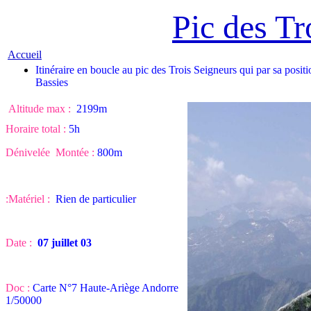
Pic des Tr
Accueil
Itinéraire en boucle au pic des Trois Seigneurs qui par sa posit
Bassies
Altitude max :
2199m
Horaire total :
5h
Dénivelée Montée :
800m
:
Matériel :
Rien de particulier
Date :
07 juillet 03
Doc :
Carte N°7 Haute-Ariège Andorre
1/50000