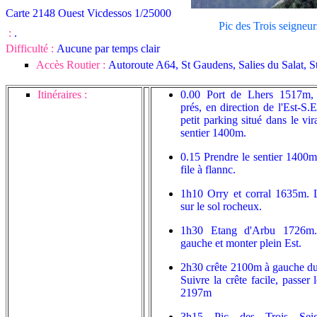
Carte 2148 Ouest Vicdessos 1/25000
Pic des Trois seigneur
:
.
Difficulté :
Aucune par temps clair
Accès Routier :
Autoroute A64,
St Gaudens, Salies du Salat, 
Itinéraires :
0.00 Port de Lhers 1517m, 
prés, en direction de l'Est-S.
petit parking situé dans le vi
sentier 1400m.
0.15 Prendre le sentier 1400m
file à flannc.
1h10 Orry et corral 1635m. Le
sur le sol rocheux.
1h30 Etang d'Arbu 1726m.
gauche et monter plein Est.
2h30 crête 2100m à gauche du 
Suivre la crête facile, passer
2197m
3h15 Pic des Trois Seig